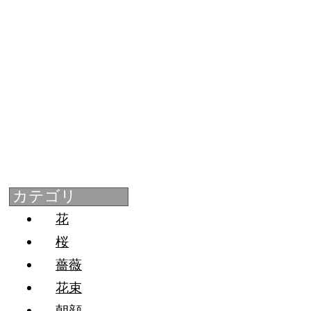
カテゴリ
花
桜
薔薇
花束
朝顔