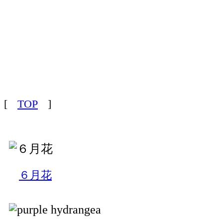
[
TOP
]
６月花