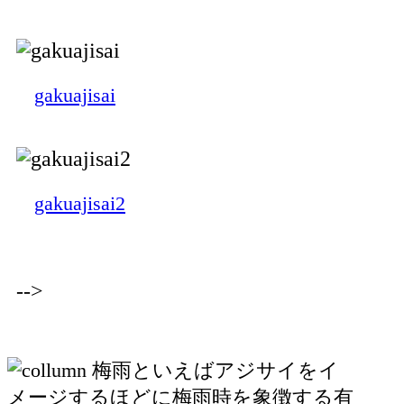
gakuajisai
gakuajisai2
-->
梅雨といえばアジサイをイ
メージするほどに梅雨時を象徴する有