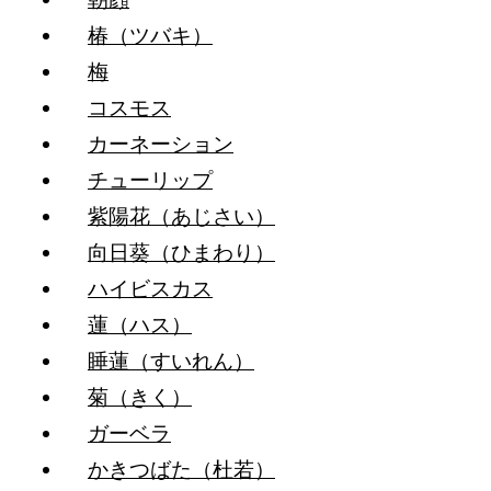
椿（ツバキ）
梅
コスモス
カーネーション
チューリップ
紫陽花（あじさい）
向日葵（ひまわり）
ハイビスカス
蓮（ハス）
睡蓮（すいれん）
菊（きく）
ガーベラ
かきつばた（杜若）