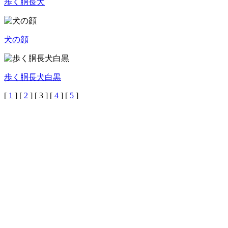
歩く胴長犬
犬の顔
歩く胴長犬白黒
[
1
] [
2
]
[ 3 ]
[
4
] [
5
]