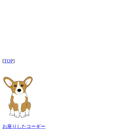
[
TOP
]
お座りしたコーギー