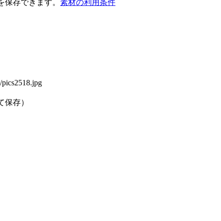
を保存できます。
素材の利用条件
g/pics2518.jpg
。
て保存）