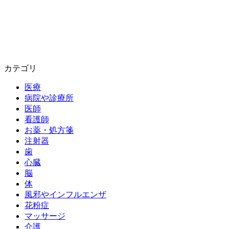
カテゴリ
医療
病院や診療所
医師
看護師
お薬・処方箋
注射器
歯
心臓
脳
体
風邪やインフルエンザ
花粉症
マッサージ
介護