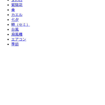
紫陽花
傘
カエル
七夕
蝉（セミ）
台風
扇風機
エアコン
季節