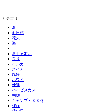
カテゴリ
夏
向日葵
花火
海
川
暑中見舞い
祭り
イルカ
スイカ
風鈴
ハワイ
沖縄
ハイビスカス
朝顔
キャンプ・ＢＢＱ
梅雨
父の日