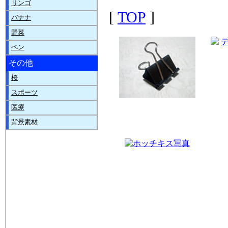
リンゴ
[
TOP
]
バナナ
野菜
ペン
その他
桜
スポーツ
医療
背景素材