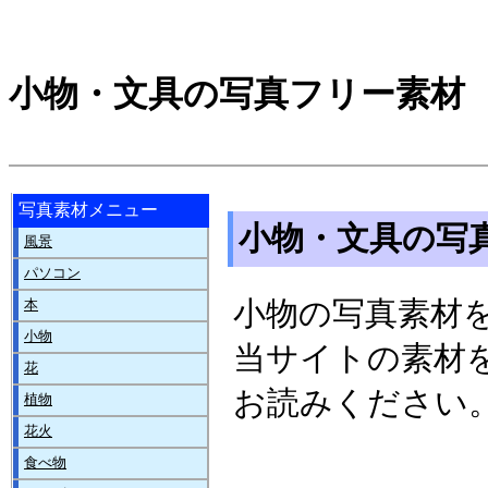
小物・文具の写真フリー素材
写真素材メニュー
小物・文具の写
風景
パソコン
小物の写真素材
本
小物
当サイトの素材
花
お読みください
植物
花火
食べ物