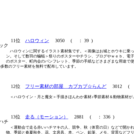
11位
ハロウィン
3050
(
： 39 )
ハロウィンに関するイラスト素材集です。＜画像はお城とホウキに乗
ン。そして数羽の蝙蝠＞祭りのポスターやチラシ、ブログやｗｅｂ、電
のポスター、町内会のパンフレット、季節の手紙などさまざまな用途で
の多数のフリー素材を無料で配布しています。
12位
フリー素材の部屋 カプカプ☆らんど
3012
(
＜ハロウイン・月と魔女＞手描きほんわか素材♪季節素材＆動物素材が
13位
走る（モーション）
2881
(
： 336 )
＜運動会で走る赤いハチマキの人、競争、秋（体育の日）などで開か
物、季節と春夏秋冬、花、文房具、本、ペン、鉛筆、メモ、背景などフ