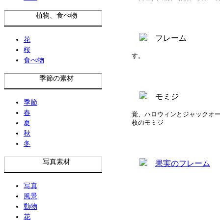
植物、食べ物
花
桜
す。
食べ物
季節の素材
季節
春
覚、ハロウィンとジャックオ
夏
枚のモミジ
秋
冬
写真素材
写真
風景
動物
花