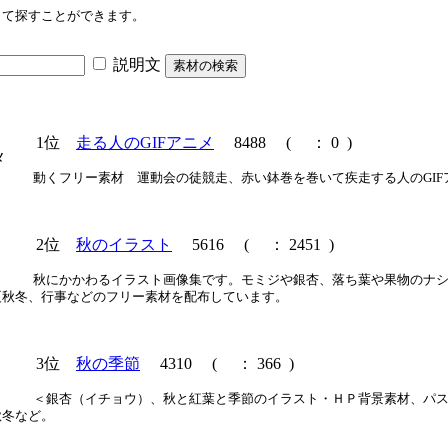
して探すことができます。
。
説明文
1位
走る人のGIFアニメ
8488
(
： 0 )
動くフリー素材 運動会の徒競走、赤い鉢巻を巻いて疾走する人のGIF
2位
秋のイラスト
5616
(
： 2451 )
秋にかかわるイラスト画像集です。モミジや銀杏、落ち葉や果物のナ
夏秋冬、行事などのフリー素材を配布しています。
3位
秋の季節
4310
(
： 366 )
＜銀杏（イチョウ）、秋と紅葉と季節のイラスト・ＨＰ背景素材、パ
秋冬など。