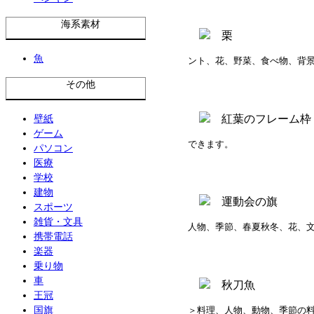
海系素材
魚
ント、花、野菜、食べ物、背
その他
壁紙
ゲーム
できます。
パソコン
医療
学校
建物
スポーツ
雑貨・文具
人物、季節、春夏秋冬、花、
携帯電話
楽器
乗り物
車
王冠
国旗
＞料理、人物、動物、季節の