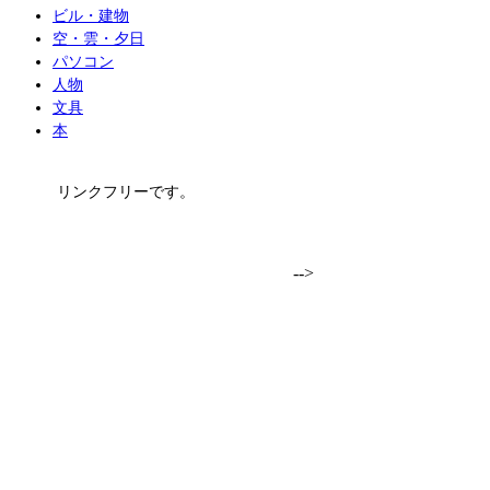
ビル・建物
空・雲・夕日
パソコン
人物
文具
本
リンクフリーです。
-->