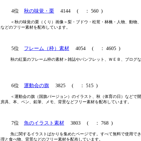
4位
秋の味覚・栗
4144
(
： 560 )
＜秋の味覚の栗（くり）画像＞梨・ブドウ・松茸・林檎・人物、動物
景などのフリー素材を配布しています。
5位
フレーム（枠）素材
4054
(
： 4605 )
秋の紅葉のフレーム枠の素材＞雑誌やパンフレット、ＷＥＢ、ブログ
6位
運動会の旗
3825
(
： 515 )
＜運動会の旗（国旗バージョン）のイラスト、秋（体育の日）などで
文房具、本、ペン、鉛筆、メモ、背景などフリー素材を配布しています。
7位
魚のイラスト素材
3803
(
： 768 )
魚に関するイラストばかりを集めたページです。すべて無料で使用でき
料理と食べ物、背景などのフリー素材を配布しています。