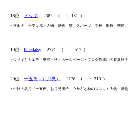
18位
ドッグ
2385
(
： 131 )
＜秋田犬、干支は戌＞人物、動物、猫、スポーツ、学校、医療、季節
19位
bluedaisy
2371
(
： 517 )
＜ウサギとカエデ・季節・秋＞ホームページ・ブログ作成用の春夏秋
20位
一五夜（お月見）
2178
(
： 219 )
＜中秋の名月／一五夜、お月見団子、ウサギと秋のススキ＞人物、動