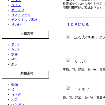
検索ボックスから条件を指定
ライン
商用利用可能な素材あります
カウンタ
リストマーク
デスクトップ素材
ＴＯＰに戻る
その他
人物素材
男
/
2
女
/
2
家族
子供
老人
季節、花、野菜、食べ物、春
動物素材
動物
犬
うさぎ
節、花、野菜、食べ物、春夏
ねこ
ペンギン