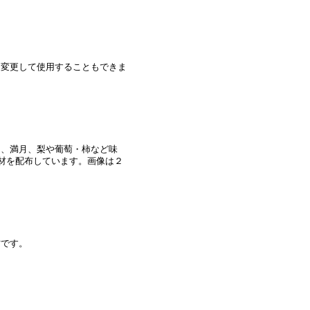
を変更して使用することもできま
キ、満月、梨や葡萄・柿など味
材を配布しています。画像は２
材です。