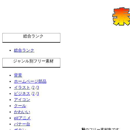
総合ランク
総合ランク
ジャンル別フリー素材
背景
ホームページ部品
イラスト
/
2
/
3
ビジネス
/
2
/
3
アイコン
クール
かわいい
gifアニメ
バナー台
秋
のフリー素材集です。
ボタン