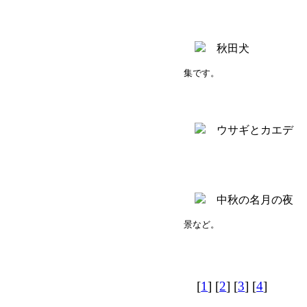
集です。
景など。
[
1
] [
2
] [
3
] [
4
]