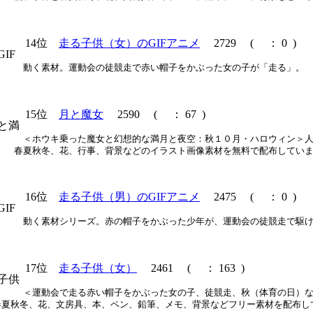
14位
走る子供（女）のGIFアニメ
2729
(
： 0 )
動く素材。運動会の徒競走で赤い帽子をかぶった女の子が「走る」。
15位
月と魔女
2590
(
： 67 )
＜ホウキ乗った魔女と幻想的な満月と夜空：秋１０月・ハロウィン＞
春夏秋冬、花、行事、背景などのイラスト画像素材を無料で配布してい
16位
走る子供（男）のGIFアニメ
2475
(
： 0 )
動く素材シリーズ。赤の帽子をかぶった少年が、運動会の徒競走で駆
17位
走る子供（女）
2461
(
： 163 )
＜運動会で走る赤い帽子をかぶった女の子、徒競走、秋（体育の日）
春夏秋冬、花、文房具、本、ペン、鉛筆、メモ、背景などフリー素材を配布し