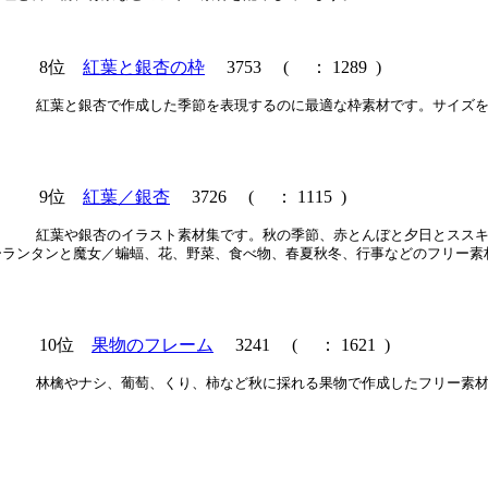
8位
紅葉と銀杏の枠
3753
(
： 1289 )
紅葉と銀杏で作成した季節を表現するのに最適な枠素材です。サイズ
9位
紅葉／銀杏
3726
(
： 1115 )
紅葉や銀杏のイラスト素材集です。秋の季節、赤とんぼと夕日とスス
ーランタンと魔女／蝙蝠、花、野菜、食べ物、春夏秋冬、行事などのフリー素
10位
果物のフレーム
3241
(
： 1621 )
林檎やナシ、葡萄、くり、柿など秋に採れる果物で作成したフリー素