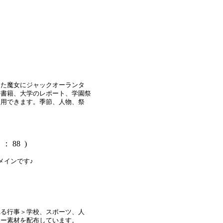
った魔女にジャックオーランタ
子書籍、大学のレポート、学園祭
使用できます。季節、人物、祭
： 88 )
メインです♪
れる行事＞学校、スポーツ、人
リー素材を配布しています。