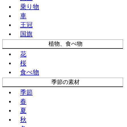
乗り物
車
王冠
国旗
植物、食べ物
花
桜
食べ物
季節の素材
季節
春
夏
秋