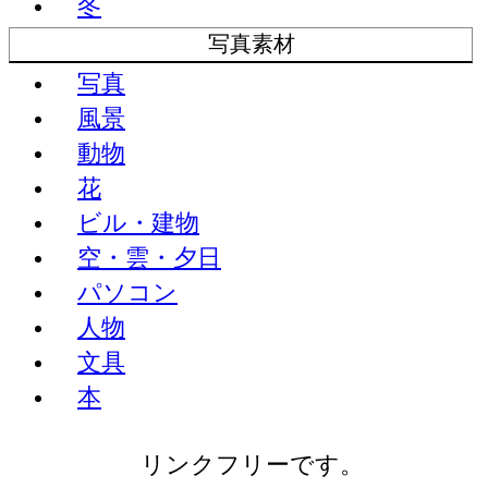
冬
写真素材
写真
風景
動物
花
ビル・建物
空・雲・夕日
パソコン
人物
文具
本
リンクフリーです。