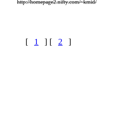
http://homepage2.nifty.com/~kmid/
[
1
] [
2
]