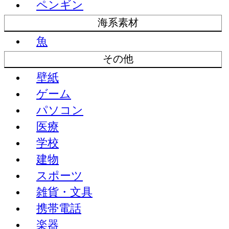
ペンギン
海系素材
魚
その他
壁紙
ゲーム
パソコン
医療
学校
建物
スポーツ
雑貨・文具
携帯電話
楽器