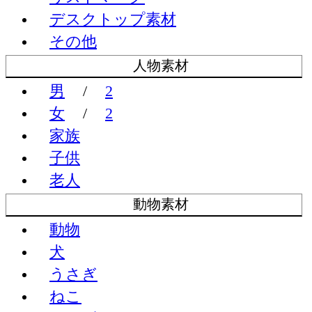
デスクトップ素材
その他
人物素材
男
/
2
女
/
2
家族
子供
老人
動物素材
動物
犬
うさぎ
ねこ