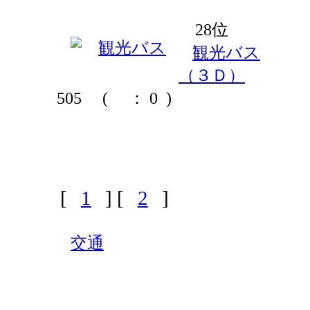
28位
観光バス
（３Ｄ）
505
(
： 0 )
[
1
] [
2
]
交通