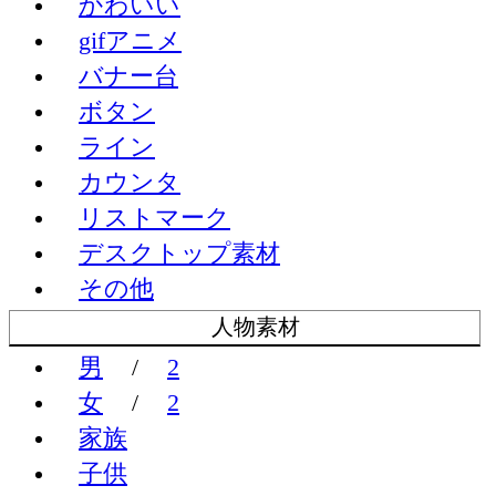
かわいい
gifアニメ
バナー台
ボタン
ライン
カウンタ
リストマーク
デスクトップ素材
その他
人物素材
男
/
2
女
/
2
家族
子供