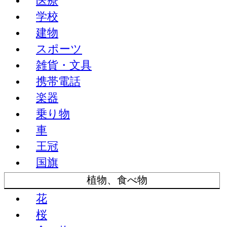
医療
学校
建物
スポーツ
雑貨・文具
携帯電話
楽器
乗り物
車
王冠
国旗
植物、食べ物
花
桜