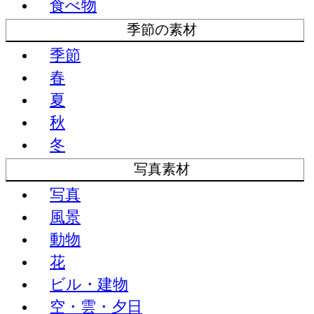
食べ物
季節の素材
季節
春
夏
秋
冬
写真素材
写真
風景
動物
花
ビル・建物
空・雲・夕日