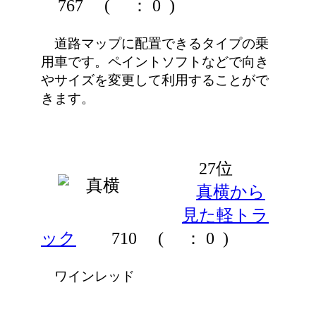
767
(
： 0 )
道路マップに配置できるタイプの乗
用車です。ペイントソフトなどで向き
やサイズを変更して利用することがで
きます。
27位
真横から
見た軽トラ
ック
710
(
： 0 )
ワインレッド