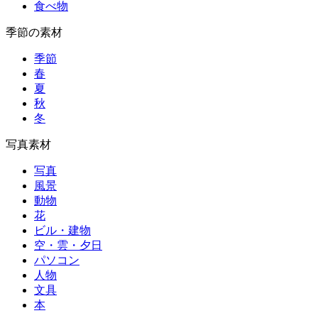
食べ物
季節の素材
季節
春
夏
秋
冬
写真素材
写真
風景
動物
花
ビル・建物
空・雲・夕日
パソコン
人物
文具
本