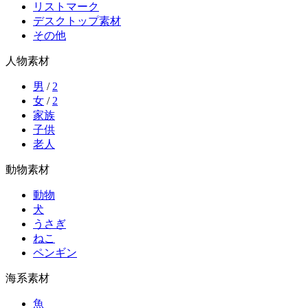
リストマーク
デスクトップ素材
その他
人物素材
男
/
2
女
/
2
家族
子供
老人
動物素材
動物
犬
うさぎ
ねこ
ペンギン
海系素材
魚