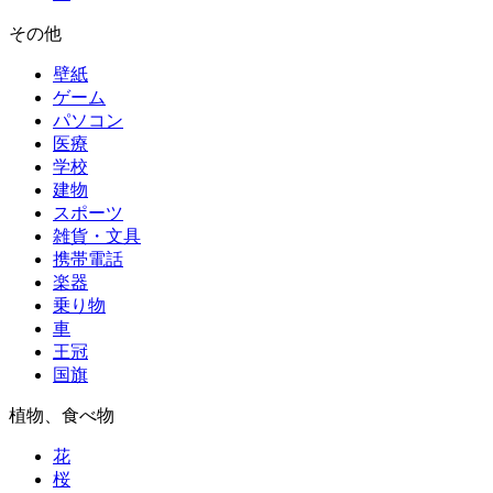
その他
壁紙
ゲーム
パソコン
医療
学校
建物
スポーツ
雑貨・文具
携帯電話
楽器
乗り物
車
王冠
国旗
植物、食べ物
花
桜