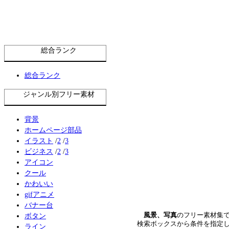
総合ランク
総合ランク
ジャンル別フリー素材
背景
ホームページ部品
イラスト
/
2
/
3
ビジネス
/
2
/
3
アイコン
クール
かわいい
gifアニメ
バナー台
風景、写真
のフリー素材集
ボタン
検索ボックスから条件を指定
ライン