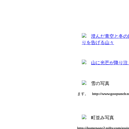
ます。
http://www.goopunch.ne
http://homepage2.nifty.com/goj