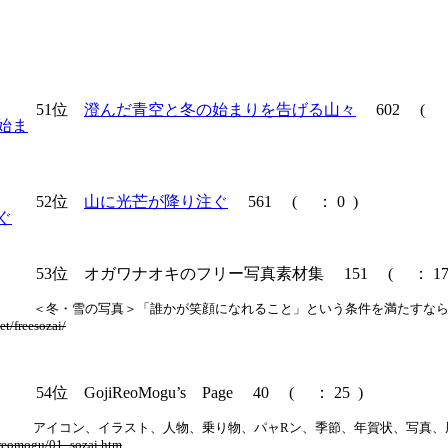
51位
澄んだ青空と冬の始まりを告げる山々
602
(
52位
山に光芒が降り注ぐ
561
(
： 0 )
53位 オガワナオキのフリー写真素材集 151
(
： 17
＜冬・雪の写真＞「誰かが笑顔になれること」という条件を満たすな
t/freesozai/
54位 GojiReoMogu’s Page 40
(
： 25 )
アイコン、イラスト、人物、乗り物、パャRン、季節、年賀状、写真
ireomogu/01_sozai.htm