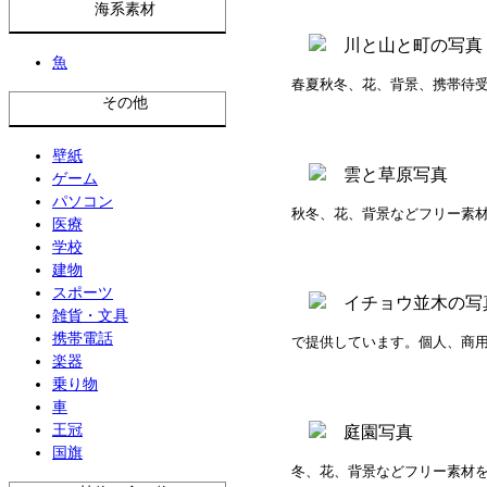
海系素材
魚
春夏秋冬、花、背景、携帯待
その他
壁紙
ゲーム
パソコン
秋冬、花、背景などフリー素
医療
学校
建物
スポーツ
雑貨・文具
携帯電話
で提供しています。個人、商
楽器
乗り物
車
王冠
国旗
冬、花、背景などフリー素材