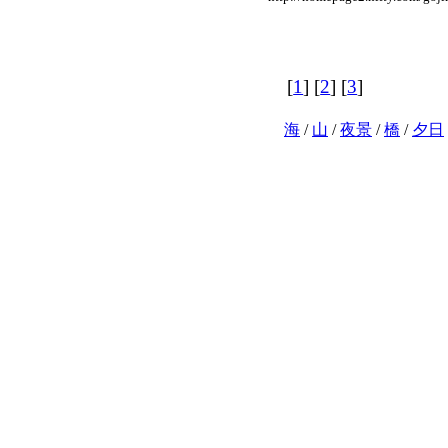
[
1
] [
2
] [
3
]
海
/
山
/
夜景
/
橋
/
夕日