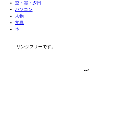
空・雲・夕日
パソコン
人物
文具
本
リンクフリーです。
-->