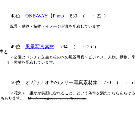
48位
ONE-WAY【Photo
839
(
： 22 )
風景・動物・植物・イメージ写真を配布しています
49位
風景写真素材
794
(
： 25 )
＜公園とベンチと芝生と松の木の風景写真＞ビジネス、人物、動物、
リー素材を配布しています。
50位 オガワナオキのフリー写真素材集 770
(
： 51
＜花火＞「誰かが笑顔になれること」という条件を満たすならあらゆ
真もあります。
http://www.goopunch.net/freesozai/