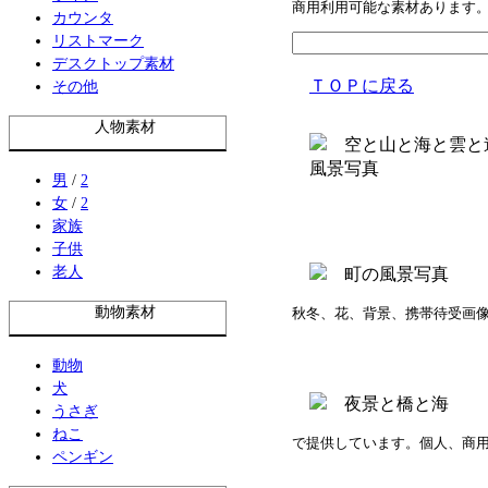
商用利用可能な素材あります
カウンタ
リストマーク
デスクトップ素材
ＴＯＰに戻る
その他
人物素材
男
/
2
女
/
2
家族
子供
老人
動物素材
秋冬、花、背景、携帯待受画
動物
犬
うさぎ
ねこ
で提供しています。個人、商
ペンギン