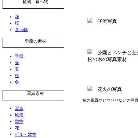
植物、食べ物
花
桜
食べ物
季節の素材
季節
春
夏
秋
冬
写真素材
穂の風景やヒマワリなどの写
写真
風景
動物
花
ビル・建物