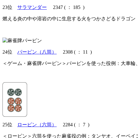
23位
サラマンダー
2347
(
： 185 )
燃える炎の中や溶岩の中に生息する火をつかさどるドラゴン
24位
パーピン（八筒）
2308
(
： 11 )
＜ゲーム・麻雀牌パーピン＞パーピンを使った役例：大車輪
25位
ローピン（六筒）
2284
(
： 7 )
＜ローピン＞六筒を使った麻雀役の例：タンヤオ、イーペイ