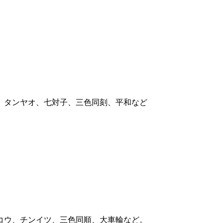
、タンヤオ、七対子、三色同刻、平和など
コウ、チンイツ、三色同順、大車輪など。