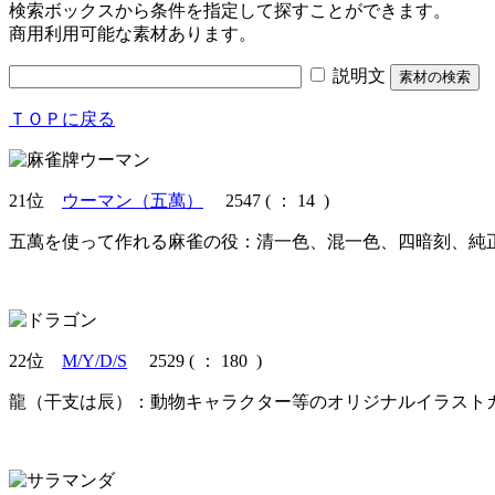
検索ボックスから条件を指定して探すことができます。
商用利用可能な素材あります。
説明文
ＴＯＰに戻る
21位
ウーマン（五萬）
2547
(
： 14 )
五萬を使って作れる麻雀の役：清一色、混一色、四暗刻、純
22位
M/Y/D/S
2529
(
： 180 )
龍（干支は辰）：動物キャラクター等のオリジナルイラスト