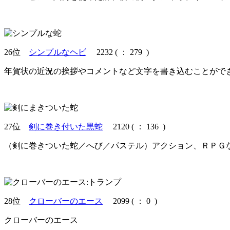
26位
シンプルなヘビ
2232
(
： 279 )
年賀状の近況の挨拶やコメントなど文字を書き込むことがで
27位
剣に巻き付いた黒蛇
2120
(
： 136 )
（剣に巻きついた蛇／へび／パステル）アクション、ＲＰＧ
28位
クローバーのエース
2099
(
： 0 )
クローバーのエース