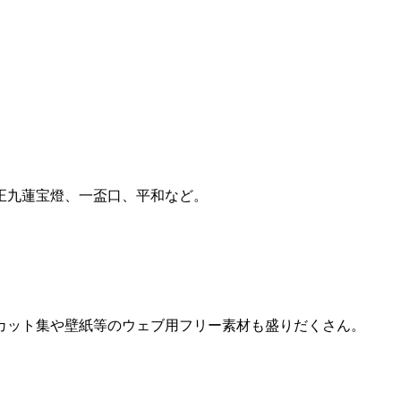
正九蓮宝燈、一盃口、平和など。
カット集や壁紙等のウェブ用フリー素材も盛りだくさん。