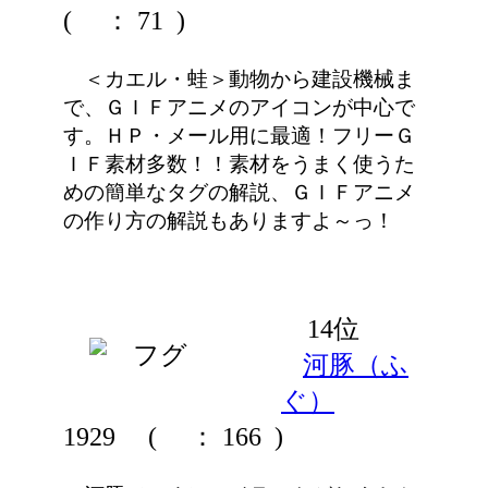
(
： 71 )
＜カエル・蛙＞動物から建設機械ま
で、ＧＩＦアニメのアイコンが中心で
す。ＨＰ・メール用に最適！フリーＧ
ＩＦ素材多数！！素材をうまく使うた
めの簡単なタグの解説、ＧＩＦアニメ
の作り方の解説もありますよ～っ！
14位
河豚（ふ
ぐ）
1929
(
： 166 )