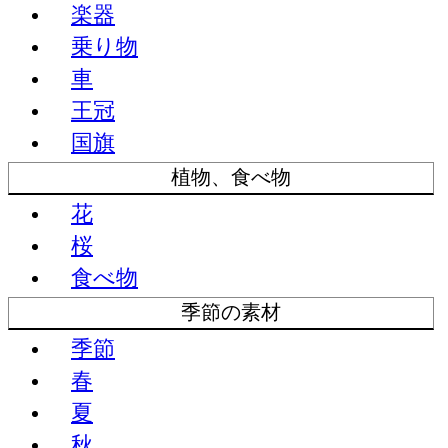
楽器
乗り物
車
王冠
国旗
植物、食べ物
花
桜
食べ物
季節の素材
季節
春
夏
秋