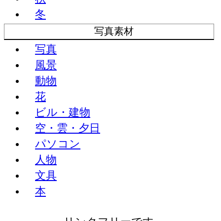
冬
写真素材
写真
風景
動物
花
ビル・建物
空・雲・夕日
パソコン
人物
文具
本