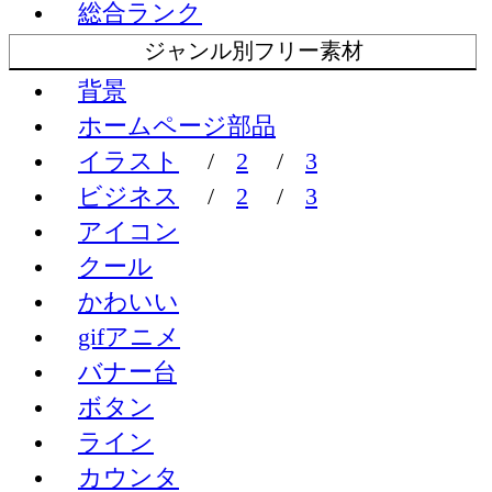
総合ランク
ジャンル別フリー素材
背景
ホームページ部品
イラスト
/
2
/
3
ビジネス
/
2
/
3
アイコン
クール
かわいい
gifアニメ
バナー台
ボタン
ライン
カウンタ