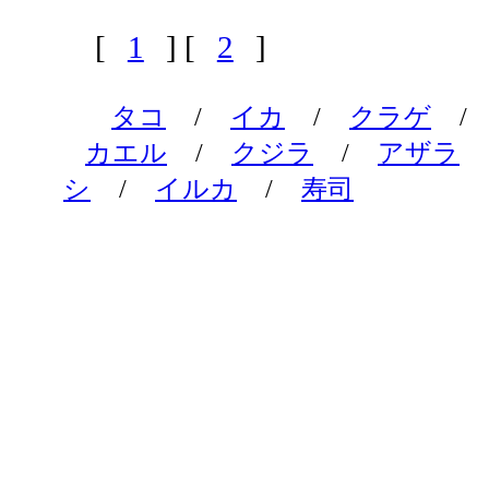
[
1
] [
2
]
タコ
/
イカ
/
クラゲ
/
カエル
/
クジラ
/
アザラ
シ
/
イルカ
/
寿司