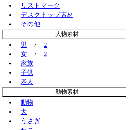
リストマーク
デスクトップ素材
その他
人物素材
男
/
2
女
/
2
家族
子供
老人
動物素材
動物
犬
うさぎ