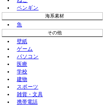
ねこ
ペンギン
海系素材
魚
その他
壁紙
ゲーム
パソコン
医療
学校
建物
スポーツ
雑貨・文具
携帯電話