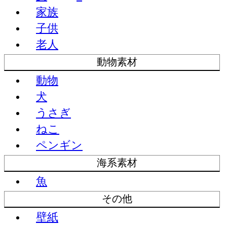
家族
子供
老人
動物素材
動物
犬
うさぎ
ねこ
ペンギン
海系素材
魚
その他
壁紙