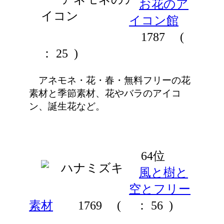
お花のア
イコン館
1787
(
： 25 )
アネモネ・花・春・無料フリーの花
素材と季節素材、花やバラのアイコ
ン、誕生花など。
64位
風と樹と
空とフリー
素材
1769
(
： 56 )