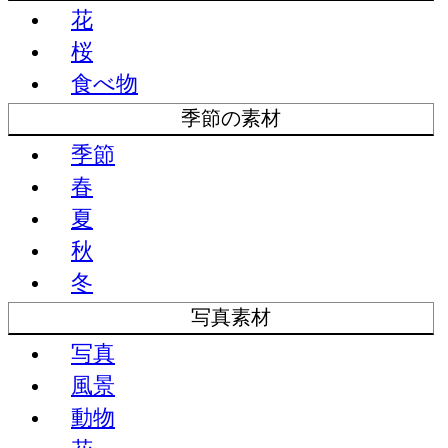
花
桜
食べ物
季節の素材
季節
春
夏
秋
冬
写真素材
写真
風景
動物