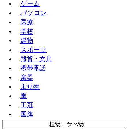
ゲーム
パソコン
医療
学校
建物
スポーツ
雑貨・文具
携帯電話
楽器
乗り物
車
王冠
国旗
植物、食べ物