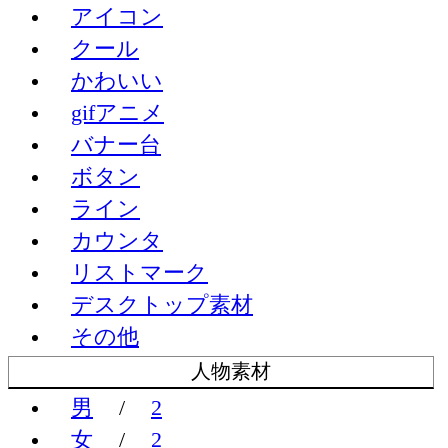
アイコン
クール
かわいい
gifアニメ
バナー台
ボタン
ライン
カウンタ
リストマーク
デスクトップ素材
その他
人物素材
男
/
2
女
/
2