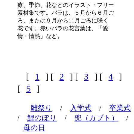
療、季節、花などのイラスト・フリー
素材集です。バラは、５月から６月ご
ろ、または９月から11月ごろに咲く
花です。赤いバラの花言葉は、「愛
情・情熱」など。
[
1
] [
2
] [
3
] [
4
]
[
5
]
雛祭り
/
入学式
/
卒業式
/
鯉のぼり
/
兜（カブト）
/
母の日