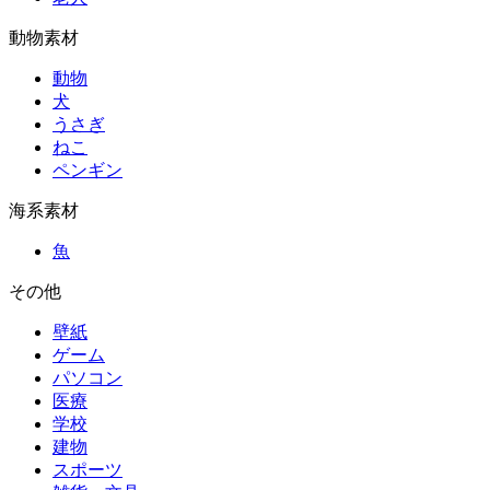
動物素材
動物
犬
うさぎ
ねこ
ペンギン
海系素材
魚
その他
壁紙
ゲーム
パソコン
医療
学校
建物
スポーツ