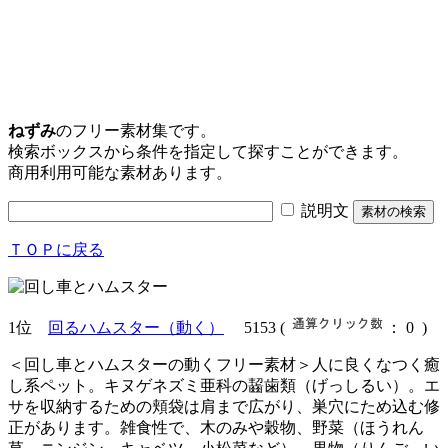
ねずみ
のフリー素材集です。
検索ボックスから条件を指定して探すことができます。
商用利用可能な素材あります。
説明文
ＴＯＰに戻る
1位
回るハムスター（動く）
5153
(
： 0 )
＜回し車とハムスターの動くフリー素材＞人に良くなつく癒
し系ペット。キヌゲネズミ亜科の齧歯類（げっしるい）。エ
サを収納するための頬袋は肩まで広がり、巣穴にため込む修
正があります。雑食性で、木のみや穀物、野菜（ほうれん