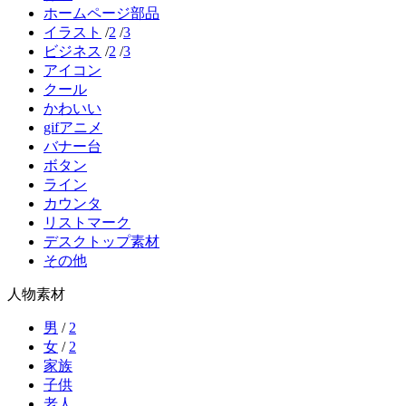
ホームページ部品
イラスト
/
2
/
3
ビジネス
/
2
/
3
アイコン
クール
かわいい
gifアニメ
バナー台
ボタン
ライン
カウンタ
リストマーク
デスクトップ素材
その他
人物素材
男
/
2
女
/
2
家族
子供
老人