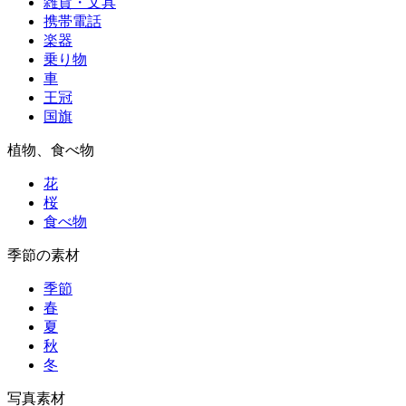
雑貨・文具
携帯電話
楽器
乗り物
車
王冠
国旗
植物、食べ物
花
桜
食べ物
季節の素材
季節
春
夏
秋
冬
写真素材