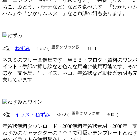
草、ニンジン、キャベツ、小松菜など）、果物（りんご、い
ちご、ぶどう、バナナなど）などを食べます。「ひかりハム
ハム」や「ひかりムスター」など市販の餌もあります。
2位
ねずみ
4587
(
： 31 )
ネズミのフリー画像集です。ＷＥＢ・ブログ・資料のワンポ
イント・手紙の挿し絵など色んな用途に使用可能です。その
ほか干支や馬、牛、イヌ、ネコ、年賀状など動物系素材も充
実しています。
3位
イラストねずみ
3672
(
： 300 )
年賀状無料ダウンロード・2008無料年賀状素材・2008年干支
ねずみのキャラクターのＰＯＰで可愛いテンプレートとねず
みのイラストを無料配布しています。