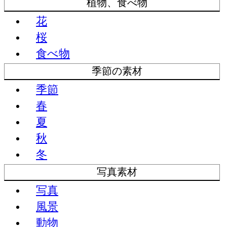
植物、食べ物
花
桜
食べ物
季節の素材
季節
春
夏
秋
冬
写真素材
写真
風景
動物