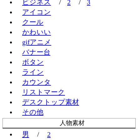
ビジネス
/
2
/
3
アイコン
クール
かわいい
gifアニメ
バナー台
ボタン
ライン
カウンタ
リストマーク
デスクトップ素材
その他
人物素材
男
/
2