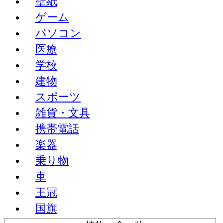
壁紙
ゲーム
パソコン
医療
学校
建物
スポーツ
雑貨・文具
携帯電話
楽器
乗り物
車
王冠
国旗