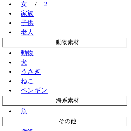
女
/
2
家族
子供
老人
動物素材
動物
犬
うさぎ
ねこ
ペンギン
海系素材
魚
その他